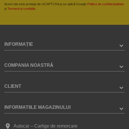
Acest site este protejat de reCAPTCHA și se aplică Google
Politica de confidențialitate
și
Termenii și condițiile
.
INFORMAȚIE
COMPANIA NOASTRĂ
CLIENT
INFORMATIILE MAGAZINULUI
place
Autocar – Carlige de remorcare