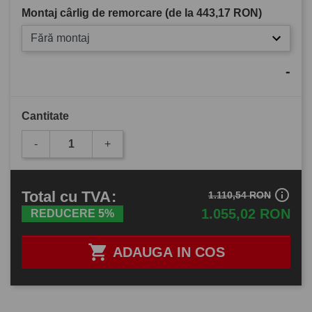
Montaj cârlig de remorcare (de la
443,17 RON
)
Fără montaj
-
Cantitate
-
+
info_outline
Total
cu TVA
:
1.110,54 RON
1.055,02 RON
REDUCERE 5%

ADAUGA IN COS