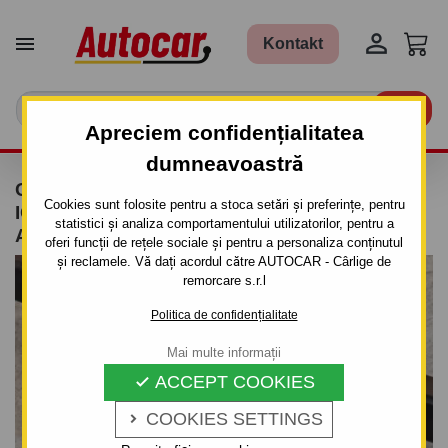


Kontakt

Apreciem confidențialitatea
dumneavoastră
CARLIG DE REMORCARE PENTRU SUZUKI
Cookies sunt folosite pentru a stoca setări și preferințe, pentru
IGNIS - 3/5UŞI, (TSM) - SISTEM DEMONTABIL
statistici și analiza comportamentului utilizatorilor, pentru a
AUTOMAT- DIN 2003/04
oferi funcții de rețele sociale și pentru a personaliza conținutul
și reclamele. Vă dați acordul către AUTOCAR - Cârlige de
remorcare s.r.l
Politica de confidențialitate
Mai multe informații
ACCEPT COOKIES

COOKIES SETTINGS
