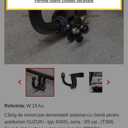
Permite fișiere cookies necesare


Referinta:
W 19 Au
Cârlig de remorcare demontabil automat cu clemă pentru
autoturism SUZUKI - typ: IGNIS, seria : 3/5 uşi , (TSM).