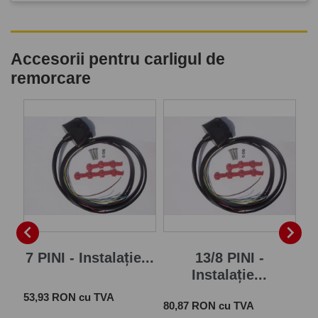
Accesorii pentru carligul de
remorcare
P


7 PINI - Instalație...
13/8 PINI -
Instalație...
Pret
 cu
53,93 RON cu TVA
Pret
Pre
80,87 RON cu TVA
28