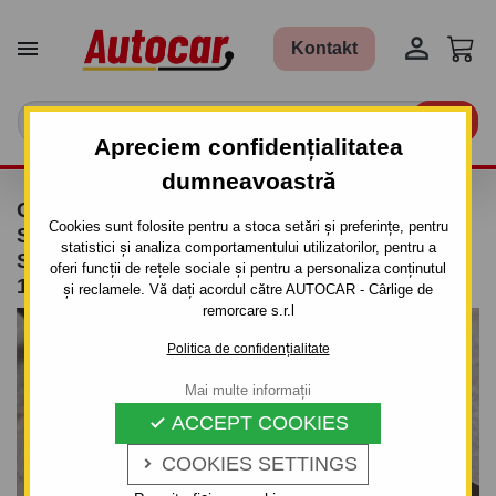


Kontakt

Apreciem confidențialitatea
dumneavoastră
CÂRLIG DE REMORCARE PENTRU BMW
Cookies sunt folosite pentru a stoca setări și preferințe, pentru
SERIA 5 - COMBI, (E 39) - SISTEM
statistici și analiza comportamentului utilizatorilor, pentru a
SEMIDEMONTABIL -CU ŞURUBURI - DIN
oferi funcții de rețele sociale și pentru a personaliza conținutul
1997/02 PÂNĂ 2004/01
și reclamele. Vă dați acordul către AUTOCAR - Cârlige de
remorcare s.r.l
Politica de confidențialitate
Mai multe informații
ACCEPT COOKIES

COOKIES SETTINGS
