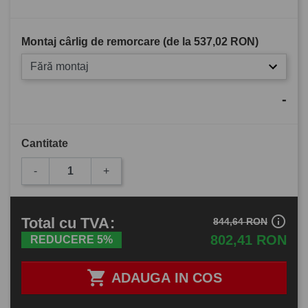
Montaj cârlig de remorcare (de la
537,02 RON
)
Fără montaj
-
Cantitate
-
+
info_outline
Total
cu TVA
:
844,64 RON
802,41 RON
REDUCERE 5%

ADAUGA IN COS