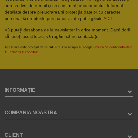
adresa dvs. de e-mail și să confirmați abonamentul. Informații
detaliate despre prelucrarea și protecția datelor cu caracter
personal și drepturile persoanei vizate pot fi găsite
AICI
Vă puteți dezabona de la newsletter în orice moment. Dacă doriți
să faceți acest lucru, vă rugăm să ne contactați.
Acest site este protejat de reCAPTCHA și se aplică Google
Politica de confidențialitate
și
Termenii și condițiile
.
INFORMAȚIE
COMPANIA NOASTRĂ
CLIENT