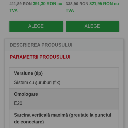
Pret de baza
Pret
Pret de baza
Pret
Pr
 cu
391,30 RON cu
321,95 RON cu
411,89 RON
338,90 RON
57
TVA
TVA
TV
ALEGE
ALEGE
DESCRIEREA PRODUSULUI
PARAMETRII PRODUSULUI
Versiune (tip)
Sistem cu șuruburi (fix)
Omologare
E20
Sarcina verticală maximă (greutate la punctul
de conectare)