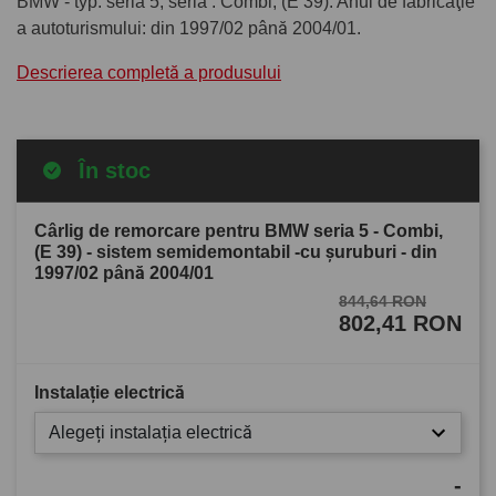
BMW - typ: seria 5, seria : Combi, (E 39). Anul de fabricaţie
a autoturismului: din 1997/02 până 2004/01.
Descrierea completă a produsului
În stoc
Cârlig de remorcare pentru BMW seria 5 - Combi,
(E 39) - sistem semidemontabil -cu şuruburi - din
1997/02 până 2004/01
844,64 RON
802,41 RON
Instalație electrică
Alegeți instalația electrică
-