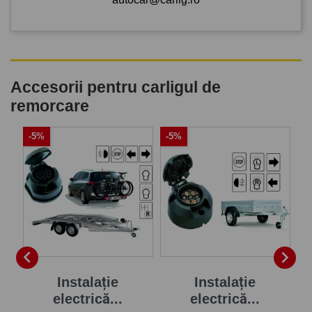
Accesorii pentru carligul de
remorcare
-5%
-5%
-


je
Instalație
Instalație
electrică...
electrică...