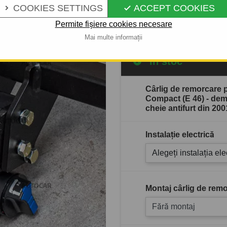
 PÂNĂ 2005
COOKIES SETTINGS
ACCEPT COOKIES


Descrierea completă a produ
Permite fișiere cookies necesare
Mai multe informații
În stoc
Cârlig de remorcare 
Compact (E 46) - demo
cheie antifurt din 20
Instalație electrică
Alegeți instalația ele
Montaj cârlig de remo
Fără montaj