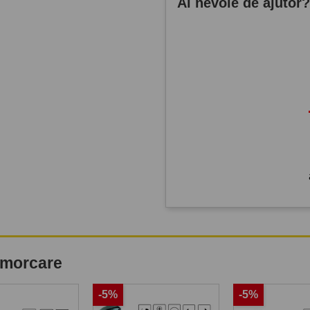
Ai nevoie de ajutor
remorcare
-5%
-5%