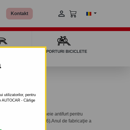

Kontakt
AGAJ ȘI BARE
SUPORTURI BICICLETE
ERSALE
a
06 până 2005
 utilizatorilor, pentru
ătre AUTOCAR - Cârlige
ontabil vertical cu cheie antifurt pentru
, model : Compact (E 46).Anul de fabricaţie a
până 2005.