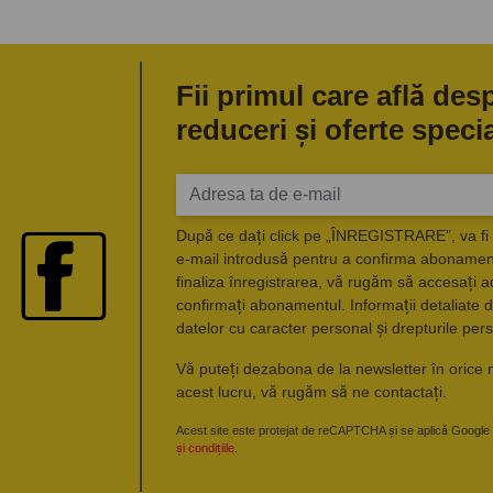
Fii primul care află des
reduceri și oferte speci
După ce dați click pe „ÎNREGISTRARE”, va fi 
e-mail introdusă pentru a confirma abonament
finaliza înregistrarea, vă rugăm să accesați a
confirmați abonamentul. Informații detaliate d
datelor cu caracter personal și drepturile pers
Vă puteți dezabona de la newsletter în orice 
acest lucru, vă rugăm să ne contactați.
Acest site este protejat de reCAPTCHA și se aplică Google
și condițiile
.