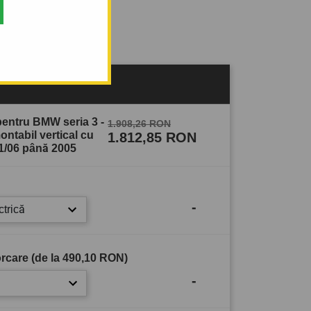
sului
pentru BMW seria 3 -
1.908,26 RON
ntabil vertical cu
1.812,85 RON
01/06 până 2005
-
ctrică
rcare (de la
490,10 RON
)
-