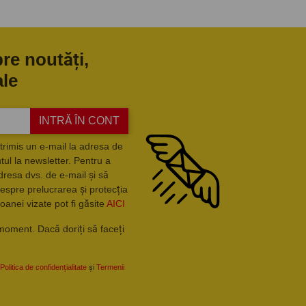
pre noutăți,
ale
INTRĂ ÎN CONT
trimis un e-mail la adresa de
ul la newsletter. Pentru a
dresa dvs. de e-mail și să
espre prelucrarea și protecția
oanei vizate pot fi găsite
AICI
moment. Dacă doriți să faceți
Politica de confidențialitate
și
Termenii