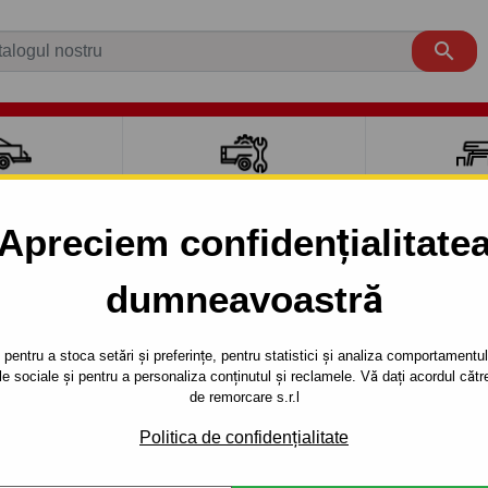

CI AUTO
ACCESORII REMORCĂ
CUTII PORTB
AUTO
TRANSV
Apreciem confidențialitate
dumneavoastră
 3
Compact
E46 (07.2001 - 02.2005)
mpact (E 46) - demontabil vertical cu cheie antifurt din 2001/
pentru a stoca setări și preferințe, pentru statistici și analiza comportamentului
țele sociale și pentru a personaliza conținutul și reclamele. Vă dați acordul c
RE PENTRU
Referinta:
B 06 V
de remorcare s.r.l
 (E 46) -
Cârlig de remorcare sistem dem
Politica de confidențialitate
autoturism BMW - typ: seria 3
L CU CHEIE
autoturismului: din 2001/06 