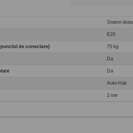
Sistem detașa
E20
 punctul de conectare)
75 kg
Da
ntare
Da
Auto-Hak
2 ore