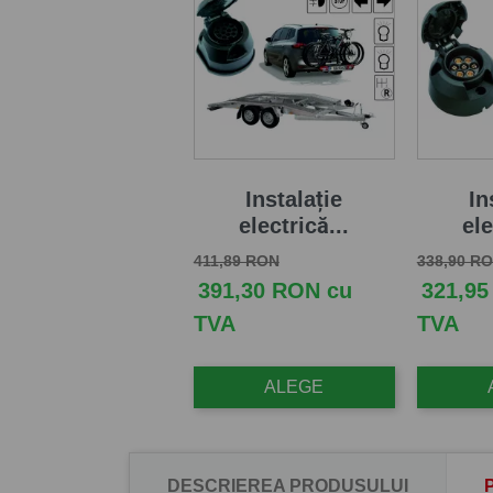
Instalație
In
electrică...
ele
Pret de baza
Pret
Pret de b
411,89 RON
338,90 R
391,30 RON cu
321,95
TVA
TVA
ALEGE
DESCRIEREA PRODUSULUI