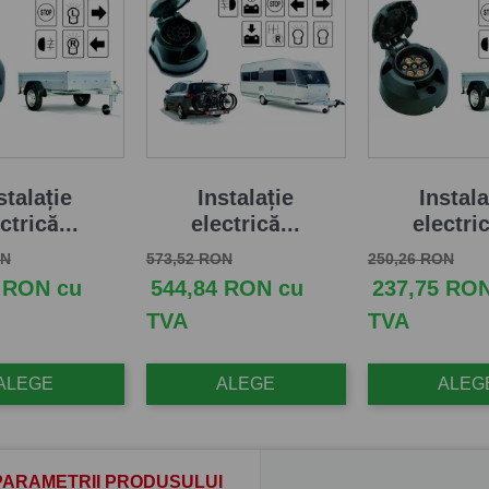
stalație
Instalație
Instala
ctrică...
electrică...
electric
aza
Pret
Pret de baza
Pret
Pret de baza
Pret
ON
573,52 RON
250,26 RON
 RON cu
544,84 RON cu
237,75 RO
TVA
TVA
ALEGE
ALEGE
ALEG
PARAMETRII PRODUSULUI