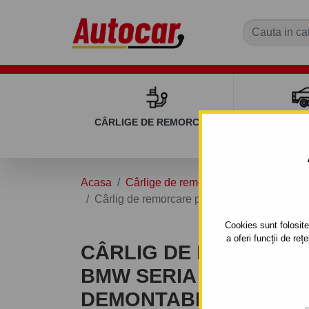
CÂRLIGE DE REMORCARE
REMOR
Acasa
Cârlige de remorcare
BMW
Seria
Cârlig de remorcare pentru BMW seria 3 - Co
Cookies sunt folosite 
a oferi funcții de re
CÂRLIG DE REMORCA
BMW SERIA 3 - COMPACT
DEMONTABIL VERTICA