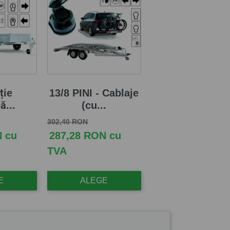
ție
13/8 PINI - Cablaje
ă...
(cu...
Pret de baza
Pret
302,40 RON
N cu
287,28 RON cu
TVA
E
ALEGE