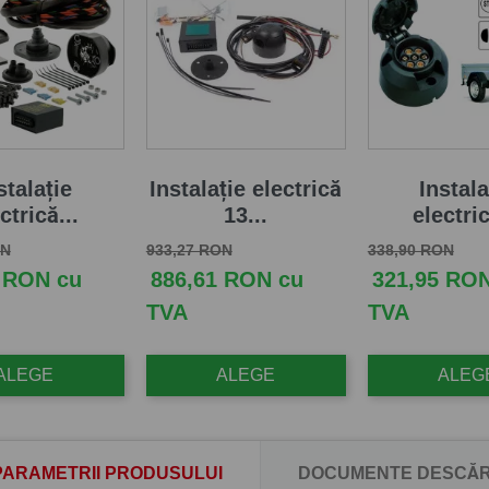
stalație
Instalație electrică
Instala
ctrică...
13...
electric
aza
Pret
Pret de baza
Pret
Pret de baza
Pret
ON
933,27 RON
338,90 RON
 RON cu
886,61 RON cu
321,95 RO
TVA
TVA
ALEGE
ALEGE
ALEG
PARAMETRII PRODUSULUI
DOCUMENTE DESCĂR