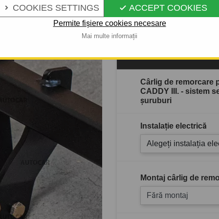
COOKIES SETTINGS
ACCEPT COOKIES


Descrierea completă a produ
Permite fișiere cookies necesare
Mai multe informații
În stoc
Cârlig de remorcare
CADDY III. - sistem 
şuruburi
Instalație electrică
Alegeți instalația ele
Montaj cârlig de remo
Fără montaj