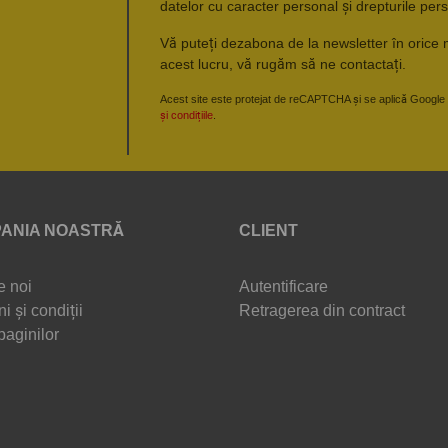
datelor cu caracter personal și drepturile pers
Vă puteți dezabona de la newsletter în orice 
acest lucru, vă rugăm să ne contactați.
Acest site este protejat de reCAPTCHA și se aplică Google
și condițiile
.
ANIA NOASTRĂ
CLIENT
e noi
Autentificare
i și condiții
Retragerea din contract
paginilor