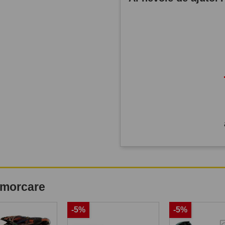
remorcare
-5%
-5%