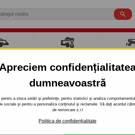

CI AUTO
ACCESORII REMORCĂ
CUTII PORTB
AUTO
TRANSV
Apreciem confidențialitate
dumneavoastră
EN
CADDY
VAN
III. (02.2004 - 05.2015)
Y III. - sistem semidemontabil -cu şuruburi
pentru a stoca setări și preferințe, pentru statistici și analiza comportamentului
țele sociale și pentru a personaliza conținutul și reclamele. Vă dați acordul c
RE PENTRU
Referinta:
K 45 S
de remorcare s.r.l
. - SISTEM
Volkswagen Caddy III, Van. 0
Politica de confidențialitate
 ŞURUBURI
Producător:
Auto-Hak