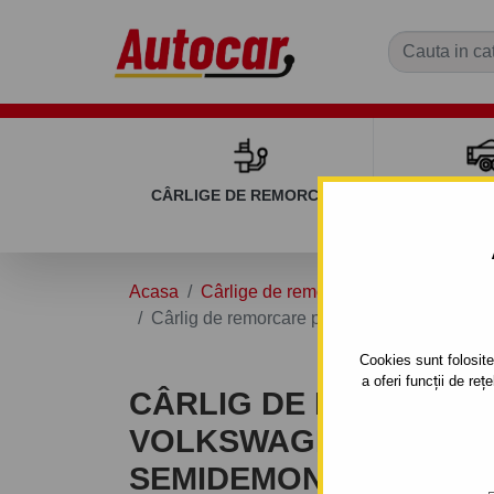
CÂRLIGE DE REMORCARE
REMOR
Acasa
Cârlige de remorcare
VOLKSWAG
Cârlig de remorcare pentru Volkswagen CADD
Cookies sunt folosite 
a oferi funcții de re
CÂRLIG DE REMORCA
VOLKSWAGEN CADDY III
SEMIDEMONTABIL -CU