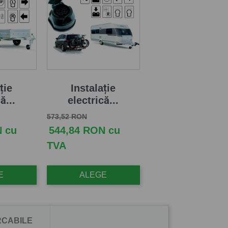
ție
Instalație
ă...
electrică...
Pret de baza
Pret
573,52 RON
N cu
544,84 RON cu
TVA
E
ALEGE
CABILE