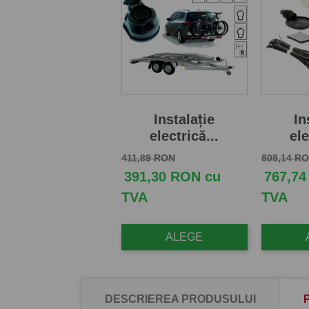
Instalație
In
electrică...
ele
Pret de baza
Pret
Pret de b
411,89 RON
808,14 R
391,30 RON cu
767,74
TVA
TVA
ALEGE
DESCRIEREA PRODUSULUI