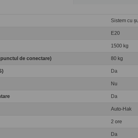
Sistem cu șur
E20
1500 kg
 punctul de conectare)
80 kg
S)
Da
Nu
ntare
Da
Auto-Hak
2 ore
Da