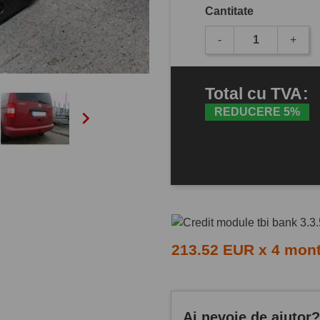
Cantitate
-
+
Total
cu TVA
:
REDUCERE 5%

213.52 EUR x 4 mon
Ai nevoie de ajutor