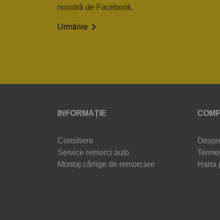
noastră de Facebook.

Urmărire
INFORMAȚIE
COMP
Consiliere
Despr
Service remorci auto
Termen
Montaj cârlige de remorcare
Harta 