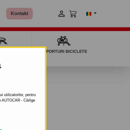

Kontakt
AGAJ ȘI BARE
SUPORTURI BICICLETE
ERSALE
a
 utilizatorilor, pentru
ătre AUTOCAR - Cârlige
2.2004 - 10.2020