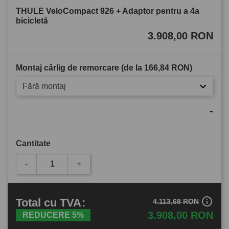
THULE VeloCompact 926 + Adaptor pentru a 4a
bicicletă
3.908,00 RON
Montaj cârlig de remorcare (de la
166,84 RON
)
Fără montaj
-
Cantitate
-
+
info_outline
Total
cu TVA
:
4.113,68 RON
3.908,00 RON
REDUCERE 5%