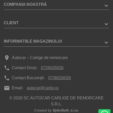
COMPANIA NOASTRĂ
CLIENT
INFORMATIILE MAGAZINULUI
place
Autocar – Carlige de remorcare
phone
Contact Groși:
0726026026
phone
Contact București:
0736026026
mail
Email:
autocar@carlig.ro
© 2026 SC AUTOCAR CARLIGE DE REMORCARE
S.R.L.
Created by
SybriSoft, s.r.o.