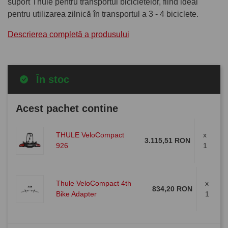
suport Thule pentru transportul bicicletelor, fiind ideal
pentru utilizarea zilnică în transportul a 3 - 4 biciclete.
Descrierea completă a produsului
În stoc
Acest pachet contine
THULE VeloCompact
x
3.115,51 RON
926
1
Thule VeloCompact 4th
x
834,20 RON
Bike Adapter
1