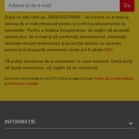
Da
După ce dați click pe „ÎNREGISTRARE”, va fi trimis un e-mail la
adresa de e-mail introdusă pentru a confirma abonamentul la
newsletter. Pentru a finaliza înregistrarea, vă rugăm să accesați
adresa dvs. de e-mail și să confirmați abonamentul. Informații
detaliate despre prelucrarea și protecția datelor cu caracter
personal și drepturile persoanei vizate pot fi găsite
AICI
Vă puteți dezabona de la newsletter în orice moment. Dacă doriți
să faceți acest lucru, vă rugăm să ne contactați.
Acest site este protejat de reCAPTCHA și se aplică Google
Politica de confidențialitate
și
Termenii și condițiile
.
INFORMAȚIE