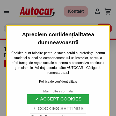


Kontakt

Apreciem confidențialitatea
dumneavoastră
THULE VELOCOMPACT 926 + ADAPTOR
Cookies sunt folosite pentru a stoca setări și preferințe, pentru
PENTRU A 4A BICICLETĂ
statistici și analiza comportamentului utilizatorilor, pentru a
oferi funcții de rețele sociale și pentru a personaliza conținutul
PACHET
și reclamele. Vă dați acordul către AUTOCAR - Cârlige de
remorcare s.r.l
Politica de confidențialitate
Mai multe informații
ACCEPT COOKIES

COOKIES SETTINGS
