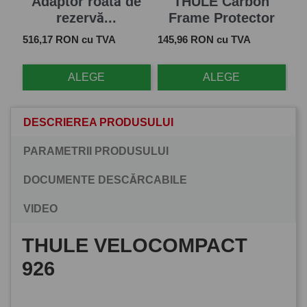
Adaptor roată de
THULE Carbon
rezervă...
Frame Protector
Pret
Pret
516,17 RON cu TVA
145,96 RON cu TVA
ALEGE
ALEGE
DESCRIEREA PRODUSULUI
PARAMETRII PRODUSULUI
DOCUMENTE DESCĂRCABILE
VIDEO
THULE VELOCOMPACT
926