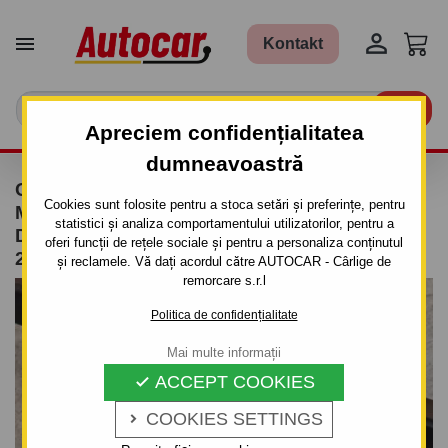


Kontakt

Apreciem confidențialitatea
dumneavoastră
CÂRLIG DE REMORCARE PENTRU
Cookies sunt folosite pentru a stoca setări și preferințe, pentru
MERCEDES A - 5 UŞI W169 - SISTEM
statistici și analiza comportamentului utilizatorilor, pentru a
DEMONTABIL AUTOMAT CU CLEMĂ - DIN
oferi funcții de rețele sociale și pentru a personaliza conținutul
2004-2012
și reclamele. Vă dați acordul către AUTOCAR - Cârlige de
remorcare s.r.l
Politica de confidențialitate
Mai multe informații
ACCEPT COOKIES

COOKIES SETTINGS
