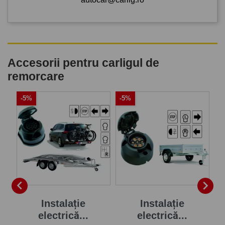
Accesorii pentru carligul de
remorcare
-5%
-5%
-


Instalație
Instalație
electrică...
electrică...