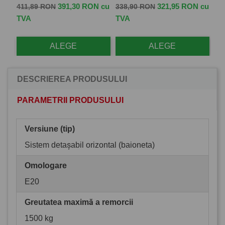
Pret de baza
Pret
Pret de baza
Pret
Pr
 cu
391,30 RON cu
321,95 RON cu
411,89 RON
338,90 RON
57
TVA
TVA
TV
ALEGE
ALEGE
DESCRIEREA PRODUSULUI
PARAMETRII PRODUSULUI
Versiune (tip)
Sistem detașabil orizontal (baioneta)
Omologare
E20
Greutatea maximă a remorcii
1500 kg