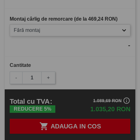
Montaj cârlig de remorcare (de la
469,24 RON
)
Fără montaj
-
Cantitate
-
+
info_outline
Total
cu TVA
:
1.089,69 RON
1.035,20 RON
REDUCERE 5%

ADAUGA IN COS