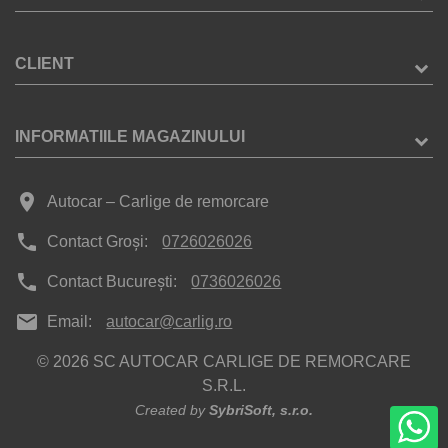
CLIENT
INFORMATIILE MAGAZINULUI
place
Autocar – Carlige de remorcare
phone
Contact Groși:
0726026026
phone
Contact București:
0736026026
mail
Email:
autocar@carlig.ro
© 2026 SC AUTOCAR CARLIGE DE REMORCARE
S.R.L.
Created by
SybriSoft, s.r.o.