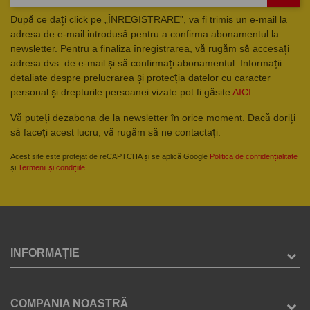
După ce dați click pe „ÎNREGISTRARE”, va fi trimis un e-mail la
adresa de e-mail introdusă pentru a confirma abonamentul la
newsletter. Pentru a finaliza înregistrarea, vă rugăm să accesați
adresa dvs. de e-mail și să confirmați abonamentul. Informații
detaliate despre prelucrarea și protecția datelor cu caracter
personal și drepturile persoanei vizate pot fi găsite
AICI
Vă puteți dezabona de la newsletter în orice moment. Dacă doriți
să faceți acest lucru, vă rugăm să ne contactați.
Acest site este protejat de reCAPTCHA și se aplică Google
Politica de confidențialitate
și
Termenii și condițiile
.
INFORMAȚIE
COMPANIA NOASTRĂ