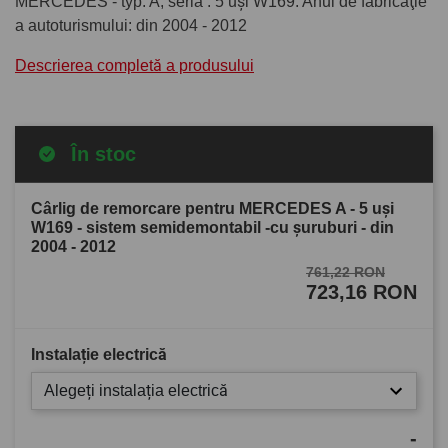
MERCEDES - typ: A, seria : 5 uşi W169. Anul de fabricaţie
a autoturismului: din 2004 - 2012
Descrierea completă a produsului
În stoc
Cârlig de remorcare pentru MERCEDES A - 5 uşi
W169 - sistem semidemontabil -cu şuruburi - din
2004 - 2012
761,22 RON
723,16 RON
Instalație electrică
Alegeți instalația electrică
-