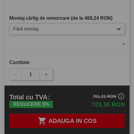
Montaj cârlig de remorcare (de la
469,24 RON
)
Fără montaj
-
Cantitate
-
+
info_outline
Total
cu TVA
:
761,22 RON
723,16 RON
REDUCERE 5%

ADAUGA IN COS