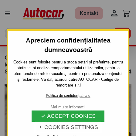


Kontakt

Apreciem confidențialitatea
dumneavoastră
CÂRLIG DE REMORCARE PENTRU
Cookies sunt folosite pentru a stoca setări și preferințe, pentru
MERCEDES A - 5 UŞI W169 - SISTEM
statistici și analiza comportamentului utilizatorilor, pentru a
SEMIDEMONTABIL -CU ŞURUBURI - DIN 2004
oferi funcții de rețele sociale și pentru a personaliza conținutul
- 2012
și reclamele. Vă dați acordul către AUTOCAR - Cârlige de
remorcare s.r.l
Politica de confidențialitate
Mai multe informații
ACCEPT COOKIES

COOKIES SETTINGS
