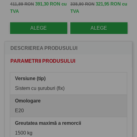
Pret de baza
Pret
Pret de baza
Pret
Pr
 cu
391,30 RON cu
321,95 RON cu
411,89 RON
338,90 RON
57
TVA
TVA
TV
ALEGE
ALEGE
DESCRIEREA PRODUSULUI
PARAMETRII PRODUSULUI
Versiune (tip)
Sistem cu șuruburi (fix)
Omologare
E20
Greutatea maximă a remorcii
1500 kg