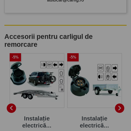
Accesorii pentru carligul de
remorcare
-5%
-5%
-


Instalație
Instalație
electrică...
electrică...