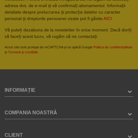
adresa dvs. de e-mail și să confirmați abonamentul. Informații
detaliate despre prelucrarea și protecția datelor cu caracter
personal și drepturile persoanei vizate pot fi găsite
AICI
Vă puteți dezabona de la newsletter în orice moment. Dacă doriți
să faceți acest lucru, vă rugăm să ne contactați.
Acest site este protejat de reCAPTCHA și se aplică Google
Politica de confidențialitate
și
Termenii și condițiile
.
INFORMAȚIE
COMPANIA NOASTRĂ
CLIENT