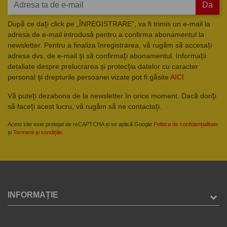
Da
După ce dați click pe „ÎNREGISTRARE”, va fi trimis un e-mail la
adresa de e-mail introdusă pentru a confirma abonamentul la
newsletter. Pentru a finaliza înregistrarea, vă rugăm să accesați
adresa dvs. de e-mail și să confirmați abonamentul. Informații
detaliate despre prelucrarea și protecția datelor cu caracter
personal și drepturile persoanei vizate pot fi găsite
AICI
Vă puteți dezabona de la newsletter în orice moment. Dacă doriți
să faceți acest lucru, vă rugăm să ne contactați.
Acest site este protejat de reCAPTCHA și se aplică Google
Politica de confidențialitate
și
Termenii și condițiile
.
INFORMAȚIE