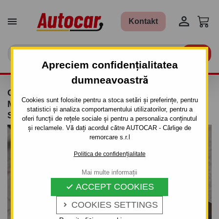


Kontakt

Apreciem confidențialitatea
dumneavoastră
CÂRLIG DE REMORCARE PENTRU
Cookies sunt folosite pentru a stoca setări și preferințe, pentru
MERCEDES VITO - CLASA V, (W 638) -
statistici și analiza comportamentului utilizatorilor, pentru a
SISTEM SEMIDEMONTABIL -CU ŞURUBURI
oferi funcții de rețele sociale și pentru a personaliza conținutul
și reclamele. Vă dați acordul către AUTOCAR - Cârlige de
remorcare s.r.l
Politica de confidențialitate
Mai multe informații
ACCEPT COOKIES

COOKIES SETTINGS
