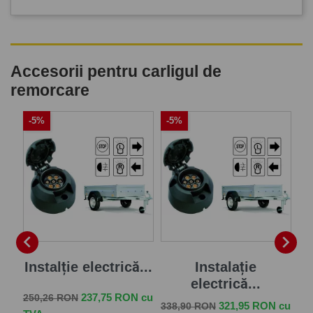
Accesorii pentru carligul de
remorcare
-5%
-5%
-


je
Instalție electrică...
Instalație
electrică...
Pret de baza
Pret
237,75 RON cu
250,26 RON
Pret de baza
Pret
Pr
 cu
321,95 RON cu
338,90 RON
57