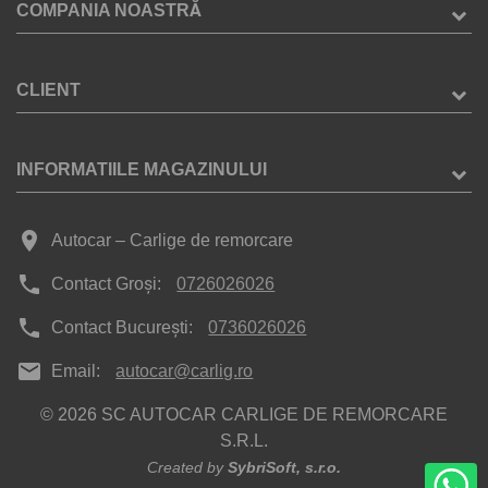
COMPANIA NOASTRĂ
CLIENT
INFORMATIILE MAGAZINULUI
place
Autocar – Carlige de remorcare
phone
Contact Groși:
0726026026
phone
Contact București:
0736026026
mail
Email:
autocar@carlig.ro
© 2026 SC AUTOCAR CARLIGE DE REMORCARE
S.R.L.
Created by
SybriSoft, s.r.o.