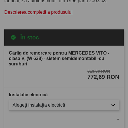
fabricaţie a autoturismului: din 1996 până 2003/08.
Descrierea completă a produsului
În stoc
Cârlig de remorcare pentru MERCEDES VITO -
clasa V, (W 638) - sistem semidemontabil -cu
şuruburi
813,36 RON
772,69 RON
Instalație electrică
Alegeți instalația electrică
-