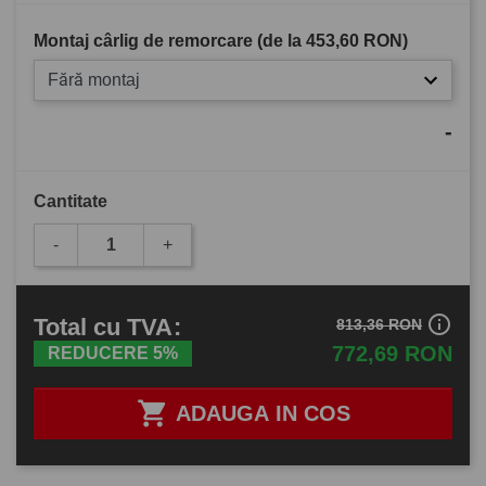
Montaj cârlig de remorcare (de la
453,60 RON
)
Fără montaj
-
Cantitate
-
+
info_outline
Total
cu TVA
:
813,36 RON
772,69 RON
REDUCERE 5%

ADAUGA IN COS