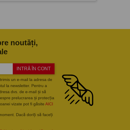
pre noutăți,
ale
INTRĂ ÎN CONT
trimis un e-mail la adresa de
ul la newsletter. Pentru a
dresa dvs. de e-mail și să
espre prelucrarea și protecția
oanei vizate pot fi găsite
AICI
moment. Dacă doriți să faceți