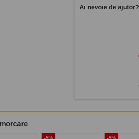
Ai nevoie de ajutor
remorcare
-5%
-5%