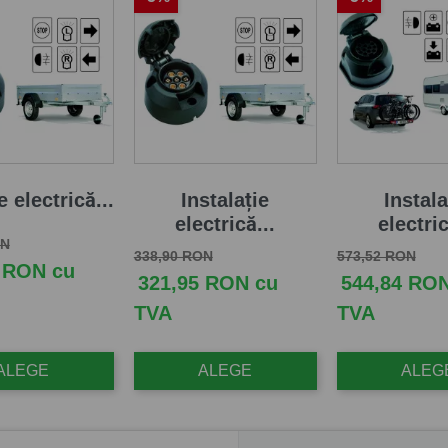
e electrică...
Instalație
Instala
electrică...
electric
aza
Pret
ON
Pret de baza
Pret
Pret de baza
Pret
338,90 RON
573,52 RON
 RON cu
321,95 RON cu
544,84 RO
TVA
TVA
ALEGE
ALEGE
ALEG