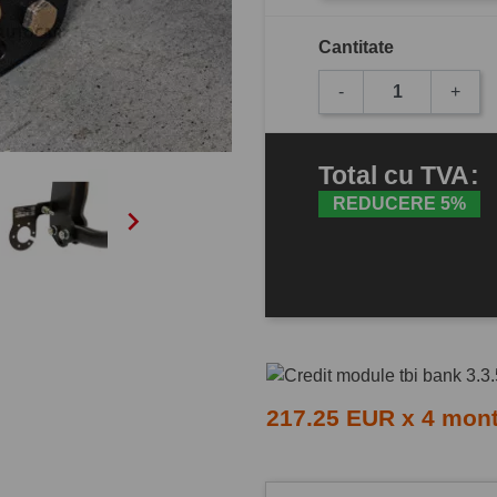
Cantitate
-
+
Total
cu TVA
:
REDUCERE 5%

217.25 EUR x 4 mon