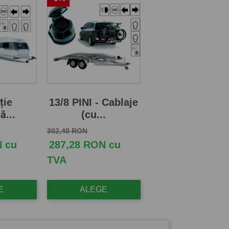
ție
13/8 PINI - Cablaje
ă...
(cu...
Pret de baza
Pret
302,40 RON
N cu
287,28 RON cu
TVA
E
ALEGE