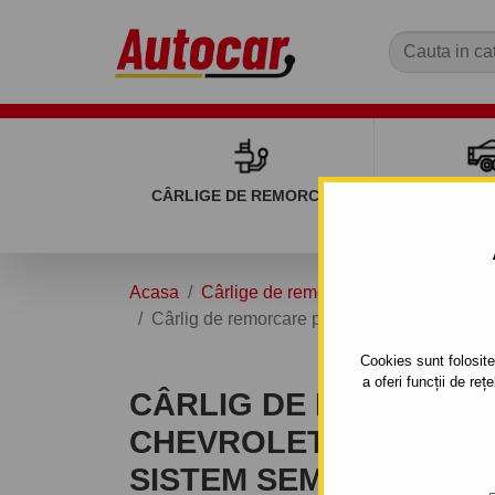
CÂRLIGE DE REMORCARE
REMOR
Acasa
Cârlige de remorcare
CHEVROLE
Cârlig de remorcare pentru CHEVROLET CAP
Cookies sunt folosite 
a oferi funcții de re
CÂRLIG DE REMORCA
CHEVROLET CAPTIVA - 
SISTEM SEMIDEMONTA