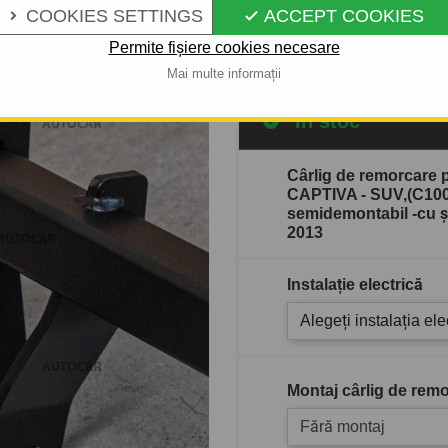
013
COOKIES SETTINGS
ACCEPT COOKIES


Descrierea completă a produ
Permite fișiere cookies necesare
Mai multe informații
În stoc
Cârlig de remorcar
CAPTIVA - SUV,(C100)
semidemontabil -cu şu
2013
Instalație electrică
Alegeți instalația ele
Montaj cârlig de remo
Fără montaj