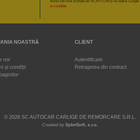
Acest site este protejat de reCAPTCHA și se aplică Google
și condițiile
.
ANIA NOASTRĂ
CLIENT
e noi
Autentificare
i și condiții
Retragerea din contract
paginilor
© 2026 SC AUTOCAR CARLIGE DE REMORCARE S.R.L.
Created by
SybriSoft, s.r.o.