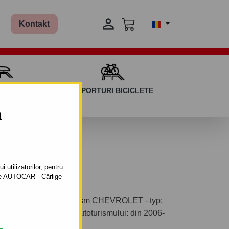

Kontakt
AGAJ ȘI BARE
SUPORTURI BICICLETE
ERSALE
a
in 2006-2013
 utilizatorilor, pentru
ătre AUTOCAR - Cârlige
ontabil pentru autoturism CHEVROLET - typ:
nul de fabricaţie a autoturismului: din 2006-