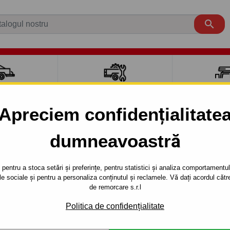

CI AUTO
ACCESORII REMORCĂ
CUTII PORTB
AUTO
TRANSV
Apreciem confidențialitate
dumneavoastră
T
CAPTIVA
SUV
2006 - 2013
TIVA - SUV,(C100) - sistem semidemontabil -cu şuruburi - d
pentru a stoca setări și preferințe, pentru statistici și analiza comportamentului
țele sociale și pentru a personaliza conținutul și reclamele. Vă dați acordul c
RE PENTRU
Referinta:
X 20 S
de remorcare s.r.l
SUV,(C100) -
Cârlig de remorcare semidem
Politica de confidențialitate
CAPTIVA, seria : SUV,(C100).A
BIL -CU
2013.