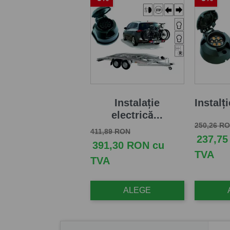
Instalație
Instalți
electrică...
Pret de b
250,26 R
Pret de baza
Pret
411,89 RON
237,75
391,30 RON cu
TVA
TVA
ALEGE