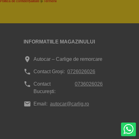
Politica de confidențialitate
și
Termenii
INFORMATIILE MAGAZINULUI
place
Autocar – Carlige de remorcare
phone
Contact Groși:
0726026026
phone
Contact
0736026026
București:
mail
Email:
autocar@carlig.ro