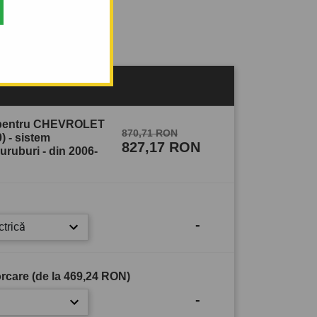
sului
e pentru CHEVROLET
870,71 RON
 - sistem
827,17 RON
ruburi - din 2006-
-
ctrică
rcare (de la
469,24 RON
)
-