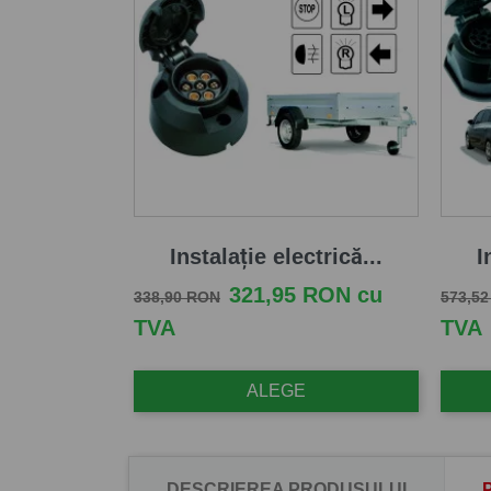
Instalație electrică...
I
Pret de baza
Pret
Pret d
321,95 RON cu
338,90 RON
573,5
TVA
TVA
ALEGE
DESCRIEREA PRODUSULUI