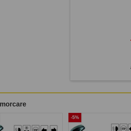
remorcare
-5%