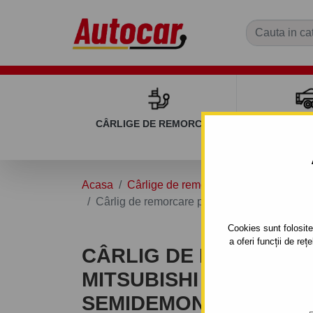
CÂRLIGE DE REMORCARE
REMOR
Acasa
Cârlige de remorcare
MITSUBISHI
Cârlig de remorcare pentru MITSUBISHI L 20
Cookies sunt folosite 
a oferi funcții de re
CÂRLIG DE REMORCA
MITSUBISHI L 200 - SI
SEMIDEMONTABIL -CU 