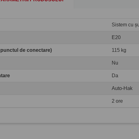
Sistem cu șur
E20
 punctul de conectare)
115 kg
Nu
ntare
Da
Auto-Hak
2 ore