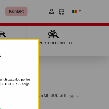

Kontakt
AGAJ ȘI BARE
SUPORTURI BICICLETE
ERSALE
a
 utilizatorilor, pentru
ătre AUTOCAR - Cârlige
ntabil pentru autoturism MITSUBISHI - typ: L
turismului: din 2006.