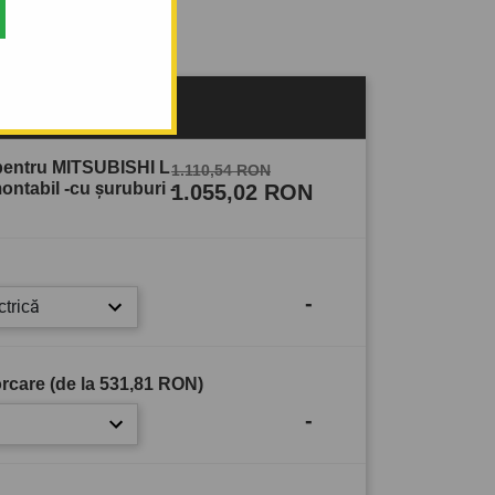
sului
 pentru MITSUBISHI L
1.110,54 RON
ntabil -cu şuruburi -
1.055,02 RON
-
ctrică
rcare (de la
531,81 RON
)
-