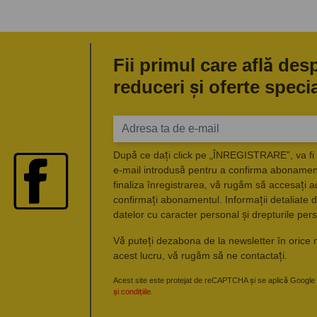
Fii primul care află des
reduceri și oferte speci
După ce dați click pe „ÎNREGISTRARE”, va fi 
e-mail introdusă pentru a confirma abonament
finaliza înregistrarea, vă rugăm să accesați a
confirmați abonamentul. Informații detaliate d
datelor cu caracter personal și drepturile pers
Vă puteți dezabona de la newsletter în orice 
acest lucru, vă rugăm să ne contactați.
Acest site este protejat de reCAPTCHA și se aplică Google
și condițiile
.