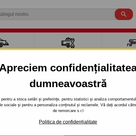

CI AUTO
ACCESORII REMORCĂ
CUTII PORTB
AUTO
TRANSV
Apreciem confidențialitate
dumneavoastră
L 200
PickUp
2006 - 2015
0 - sistem semidemontabil -cu şuruburi - din 2006
pentru a stoca setări și preferințe, pentru statistici și analiza comportamentului
țele sociale și pentru a personaliza conținutul și reclamele. Vă dați acordul c
RE PENTRU
Referinta:
Z 36 S
de remorcare s.r.l
STEM
Cârlig de remorcare semidemo
Politica de confidențialitate
200. Anul de fabricaţie a auto
ŞURUBURI -