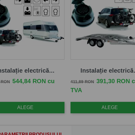
nstalație electrică...
Instalație electrică.
e baza
Pret
Pret de baza
Pret
544,84 RON cu
391,30 RON 
2 RON
411,89 RON
TVA
ALEGE
ALEGE
PARAMETRII PRODUSULUI