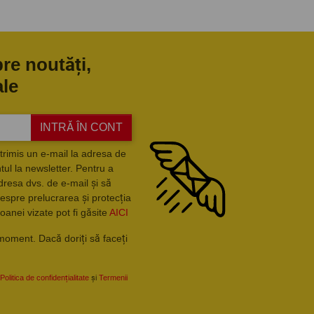
pre noutăți,
ale
INTRĂ ÎN CONT
trimis un e-mail la adresa de
ul la newsletter. Pentru a
dresa dvs. de e-mail și să
espre prelucrarea și protecția
oanei vizate pot fi găsite
AICI
moment. Dacă doriți să faceți
Politica de confidențialitate
și
Termenii