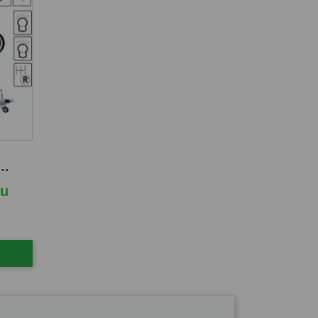
..
cu