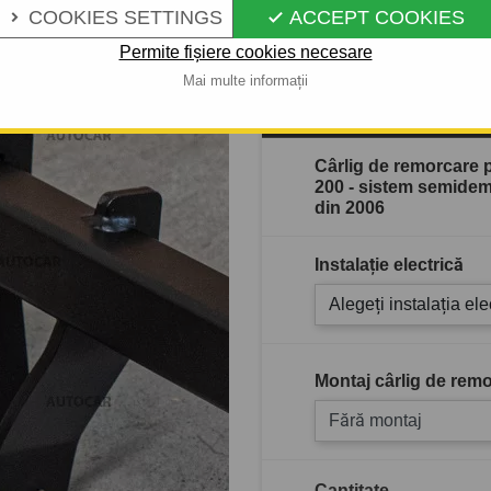
Descrierea completă a produ
COOKIES SETTINGS
ACCEPT COOKIES


Permite fișiere cookies necesare
Mai multe informații
În stoc
Cârlig de remorcare
200 - sistem semidemo
din 2006
Instalație electrică
Alegeți instalația ele
Montaj cârlig de remo
Fără montaj
Cantitate