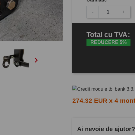
-
+
Total
cu TVA
:
REDUCERE 5%

274.32 EUR x 4 mon
Ai nevoie de ajutor