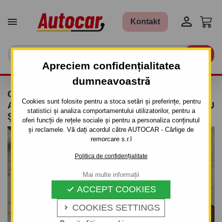


Kontakt

Apreciem confidențialitatea
dumneavoastră
CÂRLIG DE REMORCARE PENTRU OPEL
Cookies sunt folosite pentru a stoca setări și preferințe, pentru
ASTRA - "J" - SISTEM SEMIDEMONTABIL -CU
statistici și analiza comportamentului utilizatorilor, pentru a
ŞURUBURI
oferi funcții de rețele sociale și pentru a personaliza conținutul
și reclamele. Vă dați acordul către AUTOCAR - Cârlige de
remorcare s.r.l
Politica de confidențialitate
Mai multe informații
ACCEPT COOKIES

COOKIES SETTINGS
