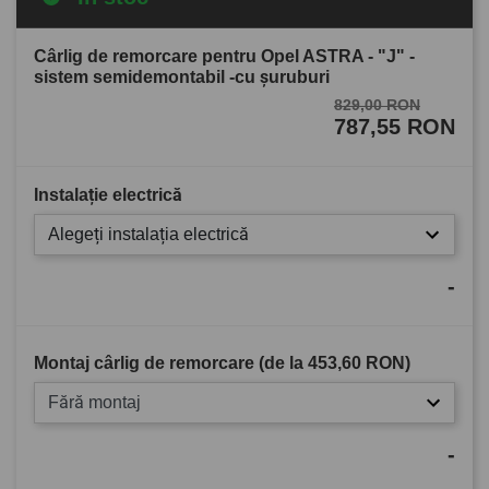
Cârlig de remorcare pentru Opel ASTRA - "J" -
sistem semidemontabil -cu şuruburi
829,00 RON
787,55 RON
Instalație electrică
Alegeți instalația electrică
-
Montaj cârlig de remorcare (de la
453,60 RON
)
Fără montaj
-