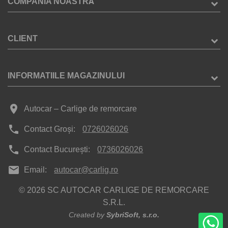
COMPANIA NOASTRĂ
CLIENT
INFORMATIILE MAGAZINULUI
place
Autocar – Carlige de remorcare
phone
Contact Groși:
0726026026
phone
Contact București:
0736026026
mail
Email:
autocar@carlig.ro
© 2026 SC AUTOCAR CARLIGE DE REMORCARE
S.R.L.
Created by
SybriSoft, s.r.o.