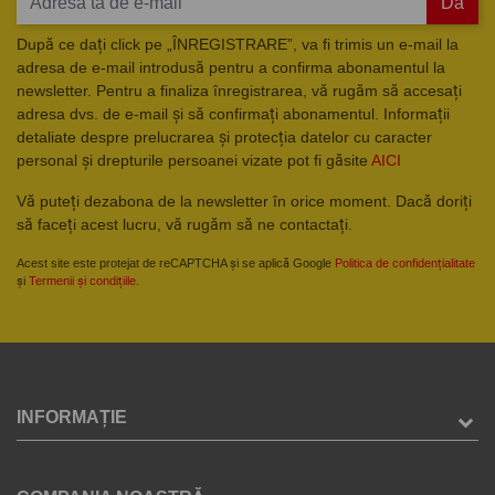
Da
După ce dați click pe „ÎNREGISTRARE”, va fi trimis un e-mail la
adresa de e-mail introdusă pentru a confirma abonamentul la
newsletter. Pentru a finaliza înregistrarea, vă rugăm să accesați
adresa dvs. de e-mail și să confirmați abonamentul. Informații
detaliate despre prelucrarea și protecția datelor cu caracter
personal și drepturile persoanei vizate pot fi găsite
AICI
Vă puteți dezabona de la newsletter în orice moment. Dacă doriți
să faceți acest lucru, vă rugăm să ne contactați.
Acest site este protejat de reCAPTCHA și se aplică Google
Politica de confidențialitate
și
Termenii și condițiile
.
INFORMAȚIE