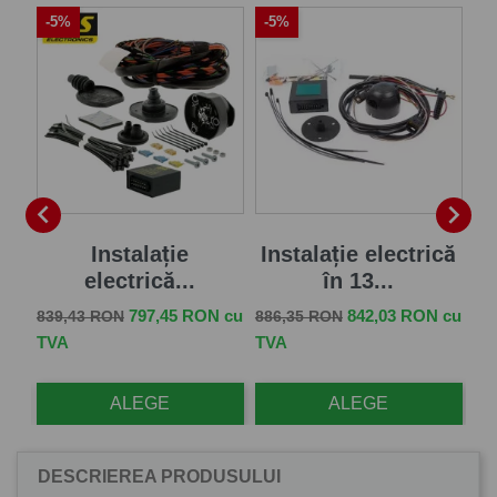
-5%
-5%
-


Instalație
Instalație electrică
1
electrică...
în 13...
Pr
1.
Pret de baza
Pret
Pret de baza
Pret
 cu
797,45 RON cu
842,03 RON cu
839,43 RON
886,35 RON
1.
TVA
TVA
ALEGE
ALEGE
DESCRIEREA PRODUSULUI